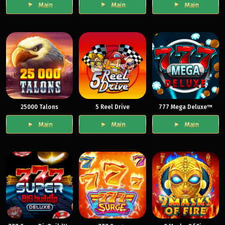
Main
Main
Main
25000 Talons
5 Reel Drive
777 Mega Deluxe™
Main
Main
Main