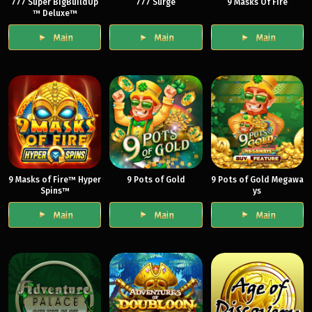
777 Super BigBuildUp
777 Surge
9 Masks Of Fire
™ Deluxe™
Main
Main
Main
9 Masks of Fire™ Hyper
9 Pots of Gold
9 Pots of Gold Megawa
Spins™
ys
Main
Main
Main