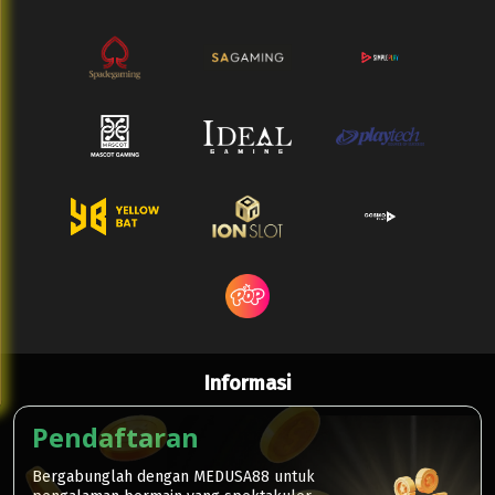
Informasi
Pendaftaran
Bergabunglah dengan MEDUSA88 untuk