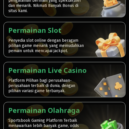
pengalaman bermain yang spektakuler
dan menarik. Nikmati Banyak Bonus di
situs kami.
Permainan Slot
Penyedia slot online dengan beragam
pilihan game menarik yang memudahkan
pemain untuk mencapai jackpot.
Permainan Live Casino
Platform Pilihan bagi perusahaan-
perusahaan terbaik di dunia, dengan
pilihan variasi game terbanyak.
Permainan Olahraga
Sportsbook Gaming Platform Terbaik
menawarkan lebih banyak game, odds