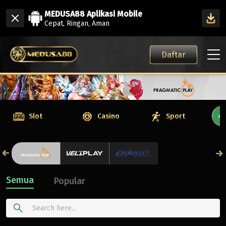
MEDUSA88 Aplikasi Mobile
Cepat, Ringan, Aman
Daftar
Slot
Casino
Sport
Semua
Popular
Search here...